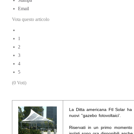
Stampa
Email
Vota questo articolo
1
2
3
4
5
(0 Voti)
La Ditta americana Ftl Solar ha 
nuovi ''gazebo fotovoltaici'.
Riservati in un primo momento a
isolati sono ora disponibili anche 