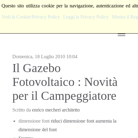
Questo sito utilizza cookie per la navigazione, autenticazione ed alt
Vedi la Cookie/Privacy Policy
Leggi la Privacy Policy
Mostra il R
Domenica, 18 Luglio 2010 10:04
Il Gazebo
Fotovoltaico : Novità
per il Campeggiatore
Scritto da
enrico mecheri architetto
dimensione font
riduci dimensione font
aumenta la
dimensione del font