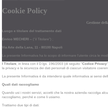
Cookie Policy
Gestione dell
Luogo e titolare del trattamento dati
Enrico MECHERI –
(“il Titolare”) ;
Via Arte della Lana, 11 - 80100 Napoli
La presente Informativa ha lo scopo di informare l’utente circa le moda
l
Titolare
, in linea con il D.lgs. 196/2003 (di seguito “
Codice Privacy
la privacy e la sicurezza dei dati personali di ciascun visitatore coer
La presente Informativa è da intendersi quale informativa ai sensi dell
Quali dati raccogliamo
Quando usi i nostri servizi, accetti che la nostra azienda raccolga alcun
raccogliamo, perché e come li usiamo.
Trattiamo due tipi di dati: