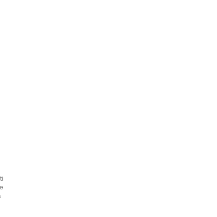
ti
re
a