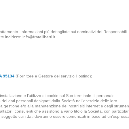
l trattamento. Informazioni più dettagliate sui nominativi dei Responsabili
indirizzo: info@fratelliberti.it.
A 95134
(Fornitore e Gestore del servizio Hosting);
stallazione e l’utilizzo di cookie sul Suo terminale: il personale
dei dati personali designati dalla Società nell’esercizio delle loro
la gestione e/o alla manutenzione dei nostri siti internet e degli strumen
ppaltatori; consulenti che assistono a vario titolo la Società, con particola
ltro soggetto cui i dati dovranno essere comunicati in base ad un’espress