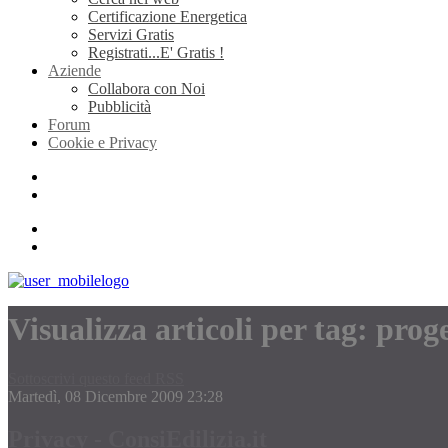
Certificazione Energetica
Servizi Gratis
Registrati...E' Gratis !
Aziende
Collabora con Noi
Pubblicità
Forum
Cookie e Privacy
Visualizza articoli per tag: prog
Sottoscrivi questo feed RSS
Martedì, 08 Dicembre 2009 23:28
Privacy - ConsiEdilizia.it