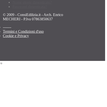
Nome utente dimenticato?
Password dimenticata?
© 2009 - ConsiEdilizia.it - Arch. Enrico
MECHERI - P.Iva 07863850637
-------
Termini e Condizioni d'uso
Cookie e Privacy
re