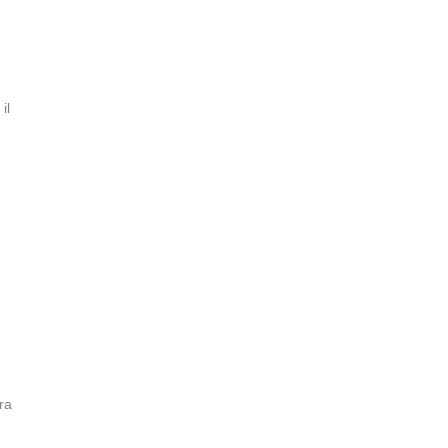
il
ra