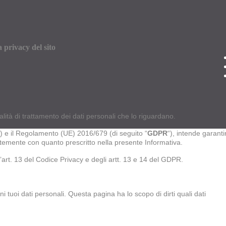
a privacy del sito
lità di trattamento dei dati personali che lo riguardano.
“) e il Regolamento (UE) 2016/679 (di seguito “
GDPR
“), intende garanti
entemente con quanto prescritto nella presente Informativa.
’art. 13 del Codice Privacy e degli artt. 13 e 14 del GDPR.
i tuoi dati personali. Questa pagina ha lo scopo di dirti quali dati