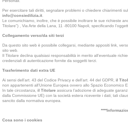
Personali.
Per esercitare tali diritti, segnalare problemi o chiedere chiarimenti s
info@consiedilizia.it
.
Le comunichiamo, inoltre, che è possibile inoltrare le sue richieste an
Titolare”) , Via Arte della Lana, 11 -80100 Napoli, specificando l’oggett
Collegamento verso/da siti terzi
Da questo sito web è possibile collegarsi, mediante appositi link, verso 
sito web.
Il Titolare declina qualsiasi responsabilità in merito all’eventuale richies
credenziali di autenticazione fornite da soggetti terzi.
Trasferimento dati extra UE
Ai sensi dell’art. 43 del Codice Privacy e dell’art. 44 del GDPR,
i
l Tito
non appartenenti all’Unione Europea ovvero allo Spazio Economico 
In tale circostanza,
i
l Titolare
assicura l’adozione di adeguate garanzi
dalla Commissione UE) con la società estera ricevente i dati; tali clau
sancito dalla normativa europea.
****Informazio
Cosa sono i cookies