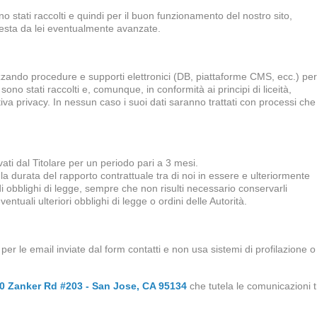
i sono stati raccolti e quindi per il buon funzionamento del nostro sito,
hiesta da lei eventualmente avanzate.
izzando procedure e supporti elettronici (DB, piattaforme CMS, ecc.) per 
ono stati raccolti e, comunque, in conformità ai principi di liceità,
va privacy. In nessun caso i suoi dati saranno trattati con processi che
ati dal Titolare per un periodo pari a 3 mesi.
ta la durata del rapporto contrattuale tra di noi in essere e ulteriormente
 obblighi di legge, sempre che non risulti necessario conservarli
ntuali ulteriori obblighi di legge o ordini delle Autorità.
 le email inviate dal form contatti e non usa sistemi di profilazione o
0 Zanker Rd #203 - San Jose, CA 95134
che tutela le comunicazioni t