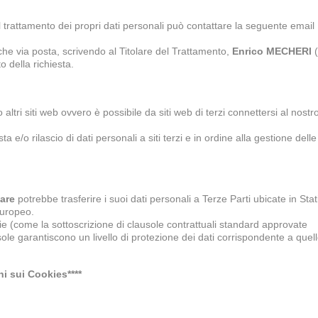
ul trattamento dei propri dati personali può contattare la seguente email
che via posta, scrivendo al Titolare del Trattamento,
Enrico MECHERI
(
o della richiesta.
altri siti web ovvero è possibile da siti web di terzi connettersi al nostr
ta e/o rilascio di dati personali a siti terzi e in ordine alla gestione delle
lare
potrebbe trasferire i suoi dati personali a Terze Parti ubicate in Stat
Europeo.
e (come la sottoscrizione di clausole contrattuali standard approvate
sole garantiscono un livello di protezione dei dati corrispondente a quel
ni sui Cookies****