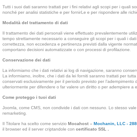
Tutti i suoi dati saranno trattati per i fini relativi agli scopi per i qual
nonché per analisi statistiche e per fornirLe e per rispondere alle ric
Modalità del trattamento di dati
Il trattamento dei dati personali viene effettuato prevalentemente util
tempo strettamente necessario a conseguire gli scopi per i quali i dati s
correttezza, non eccedenza e pertinenza previsti dalla vigente normati
comportano decisioni automatizzate o con processi di profilazione.
Conservazione dei dati
La informiamo che i dati relativi ai log di navigazione, saranno conserv
La informiamo, inoltre, che i dati da lei forniti saranno trattati per tut
conservati esclusivamente per il periodo previsto per l’adempimento di
ulteriormente per difendere o far valere un diritto o per adempiere a eve
Come proteggo i tuoi dati
Joomla, come CMS, non condivide i dati con nessuno. Lo stesso vale per
remarketing.
Il Titolare ha scelto come servizio
Mocahost –
Mochanin, LLC - 288
il browser ed il server criptandole con
certificato SSL .