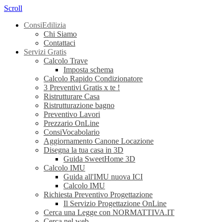
Scroll
ConsiEdilizia
Chi Siamo
Contattaci
Servizi Gratis
Calcolo Trave
Imposta schema
Calcolo Rapido Condizionatore
3 Preventivi Gratis x te !
Ristrutturare Casa
Ristrutturazione bagno
Preventivo Lavori
Prezzario OnLine
ConsiVocabolario
Aggiornamento Canone Locazione
Disegna la tua casa in 3D
Guida SweetHome 3D
Calcolo IMU
Guida all'IMU nuova ICI
Calcolo IMU
Richiesta Preventivo Progettazione
Il Servizio Progettazione OnLine
Cerca una Legge con NORMATTIVA.IT
Cerca nel web