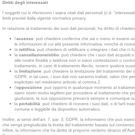
Diritti degli interessati
I soggetti cui si riferiscono i sopra citati dati personali (c.d. “interessa
limiti previsti dalla vigente normativa privacy.
In relazione al trattamento dei suoi dati personali, ha diritto di chiede
l’
accesso
: può chiedere conferma che sia o meno in essere un t
le informazioni di cui alla presente Informativa, nonché di ricever
la
rettifica
: può chiedere di rettificare o integrare i dati che ci
la
cancellazione/oblio
: può chiedere che i suoi dati acquisiti o 
alle nostre finalità o laddove non vi siano contestazioni o cont
trattamento, in caso di trattamento illecito, ovvero qualora suss
la
limitazione
: può chiedere la limitazione del trattamento dei su
GDPR; in tal caso, i suoi dati non saranno trattati, salvo che 
esplicitato nel medesimo articolo al comma 2.
l’
opposizione
: può opporsi in qualunque momento al trattamento
siano nostri motivi legittimi per procedere al trattamento che pr
giudiziaria; la sua opposizione prevarrà sempre e comunque sul no
la
portabilità
: può chiedere di ricevere i suoi dati, o di farli tra
comune e leggibile da dispositivo automatico.
Inoltre, ai sensi dell’art. 7, par. 3, GDPR, la informiamo che può eser
che venga pregiudicata la liceità del trattamento basata sul consens
Infine, la informiamo che ha diritto di proporre reclamo dinanzi all’Autor