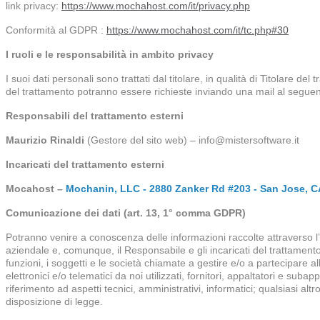
link privacy:
https://www.mochahost.com/it/privacy.php
Conformità al GDPR :
https://www.mochahost.com/it/tc.php#30
I ruoli e le responsabilità in ambito privacy
I suoi dati personali sono trattati dal titolare, in qualità di Titolare de
del trattamento potranno essere richieste inviando una mail al seguente 
Responsabili del trattamento esterni
Maurizio Rinaldi
(Gestore del sito web) – info@mistersoftware.it
Incaricati del trattamento esterni
Mocahost –
Mochanin, LLC - 2880 Zanker Rd #203 - San Jose, C
Comunicazione dei dati (art. 13, 1° comma GDPR)
Potranno venire a conoscenza delle informazioni raccolte attraverso l’in
aziendale e, comunque, il Responsabile e gli incaricati del trattamento 
funzioni, i soggetti e le società chiamate a gestire e/o a partecipare al
elettronici e/o telematici da noi utilizzati, fornitori, appaltatori e suba
riferimento ad aspetti tecnici, amministrativi, informatici; qualsiasi a
disposizione di legge.