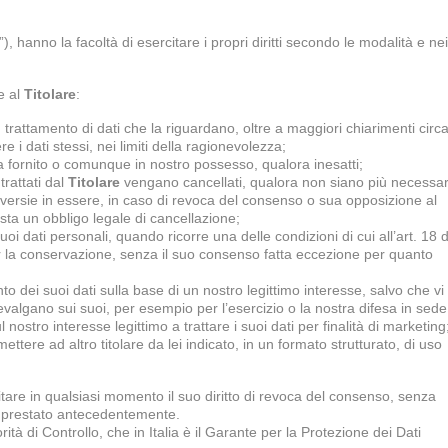
ti”), hanno la facoltà di esercitare i propri diritti secondo le modalità e nei
re al
T
itolare
:
rattamento di dati che la riguardano, oltre a maggiori chiarimenti circ
e i dati stessi, nei limiti della ragionevolezza;
 ha fornito o comunque in nostro possesso, qualora inesatti;
trattati dal
Titolare
vengano cancellati, qualora non siano più necessar
roversie in essere, in caso di revoca del consenso o sua opposizione al
ista un obbligo legale di cancellazione;
oi dati personali, quando ricorre una delle condizioni di cui all’art. 18 
per la conservazione, senza il suo consenso fatta eccezione per quanto
 dei suoi dati sulla base di un nostro legittimo interesse, salvo che vi
evalgano sui suoi, per esempio per l’esercizio o la nostra difesa in sede
stro interesse legittimo a trattare i suoi dati per finalità di marketing
smettere ad altro titolare da lei indicato, in un formato strutturato, di uso
citare in qualsiasi momento il suo diritto di revoca del consenso, senza
o prestato antecedentemente.
ità di Controllo, che in Italia è il Garante per la Protezione dei Dati