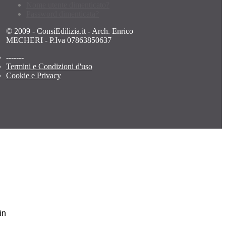
Nome utente dimenticato?
Password dimenticata?
© 2009 - ConsiEdilizia.it - Arch. Enrico
MECHERI - P.Iva 07863850637
-------
Termini e Condizioni d'uso
Cookie e Privacy
in