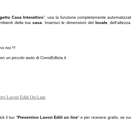
getto Casa Interattivo
", usa la funzione completamente automatizzat
ambienti della tua
casa
. Inserisci le dimensioni del
locale
, dell'altezz
mo noi !!!
con un piccolo aiuto di ConsiEdlizia.it
k il tuo "
Preventivo Lavori Edili on line
" e per ricevere gratis, se vu