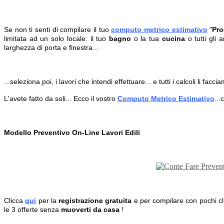
Se non ti senti di compilare il tuo
computo metrico estimativo
"
Pro
limitata ad un solo locale: il tuo
bagno
o la tua
cucina
o tutti gli 
larghezza di porta e finestra...
...seleziona poi, i lavori che intendi effettuare... e tutti i calcoli li faccia
L'avete fatto da soli... Ecco il vostro
Computo Metrico Estimativo
...
Modello Preventivo On-Line Lavori Edili
Clicca
qui
per la
registrazione gratuita
e per compilare con pochi clic
le 3 offerte senza
muoverti da casa
!