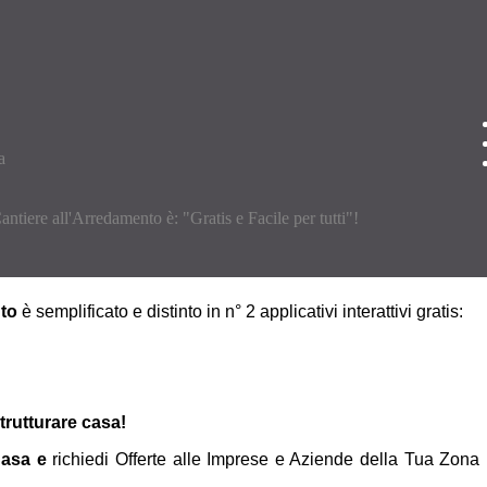
antiere all'Arredamento è: "Gratis e Facile per tutti"!
nto
è semplificato e distinto in n° 2 applicativi interattivi gratis:
strutturare casa!
asa e
richiedi Offerte alle Imprese e Aziende della Tua Zona 