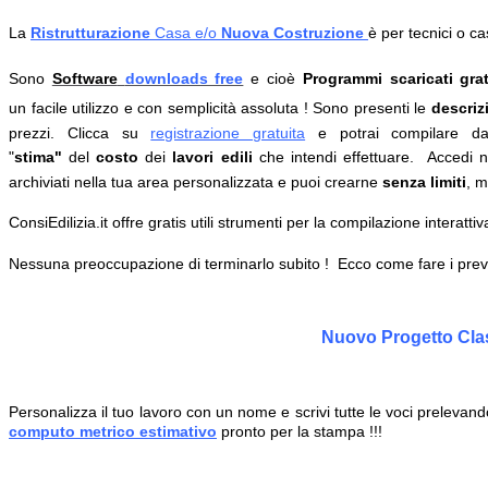
La
Ristrutturazione
Casa
e/o
Nuova Costruzione
è
per tecnici o c
Sono
Software
downloads free
e cioè
Programmi scaricati grat
un facile utilizzo e con semplicità assoluta !
Sono presenti le
descrizi
prezzi.
Clicca su
registrazione gratuita
e potrai
compilare 
"
stima"
del
costo
dei
lavori edili
che intendi effettuare.
Accedi ne
archiviati nella tua area personalizzata
e puoi crearne
senza limiti
, m
ConsiEdilizia.it offre gratis utili strumenti per la compilazione interattiva,
Nessuna preoccupazione di terminarlo subito ! Ecco come fare i prevent
Nuovo Progetto Clas
Personalizza il tuo lavoro con un nome e scrivi tutte le voci prelevando
computo metrico estimativo
pronto per la stampa !!!