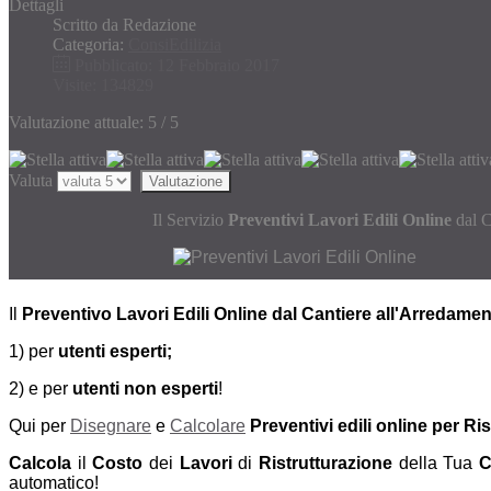
Dettagli
Scritto da
Redazione
Categoria:
ConsiEdilizia
Pubblicato: 12 Febbraio 2017
Visite: 134829
Valutazione attuale:
5
/
5
Valuta
Il Servizio
Preventivi Lavori Edili Online
dal C
Il
Preventivo Lavori Edili Online
dal Cantiere all'Arredame
1) per
utenti esperti;
2) e per
utenti non esperti
!
Qui per
Disegnare
e
Calcolare
Preventivi edili online per Ri
Calcola
il
Costo
dei
Lavori
di
Ristrutturazione
della Tua
C
automatico!