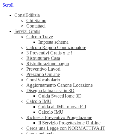
Scroll
ConsiEdilizia
Chi Siamo
Contattaci
Servizi Gratis
Calcolo Trave
Imposta schema
Calcolo Rapido Condizionatore
3 Preventivi Gratis x te !
Ristrutturare Casa
Ristrutturazione bagno
Preventivo Lavori
Prezzario OnLine
ConsiVocabolario
Aggiornamento Canone Locazione
Disegna la tua casa in 3D
Guida SweetHome 3D
Calcolo IMU
Guida all'IMU nuova ICI
Calcolo IMU
Richiesta Preventivo Progettazione
Il Servizio Progettazione OnLine
Cerca una Legge con NORMATTIVA.IT
Cerca nel web