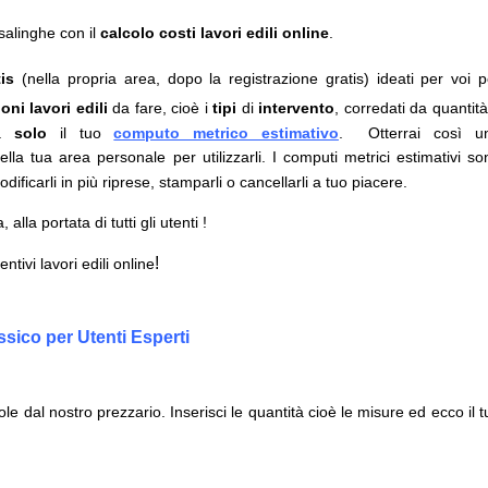
asalinghe con il
calcolo costi lavori edili online
.
is
(nella propria area, dopo la registrazione gratis) ideati per voi p
oni lavori edili
da fare, cioè i
tipi
di
intervento
, corredati da quantità
da
solo
il tuo
computo metrico estimativo
.
Otterrai così u
lla tua area personale per utilizzarli.
I computi metrici estimativi so
odificarli in più riprese, stamparli o cancellarli a tuo piacere.
 alla portata di tutti gli utenti !
!
ivi lavori edili online
sico per Utenti Esperti
le dal nostro prezzario. Inserisci le quantità cioè le misure ed ecco il t