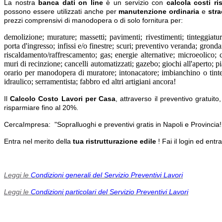
La nostra
banca dati on line
è un servizio con
calcola costi
ri
possono essere utilizzati anche per
manutenzione ordinaria
e
stra
prezzi comprensivi di manodopera o di solo fornitura per:
demolizione; murature; massetti; pavimenti; rivestimenti; tinteggiatura
porta d'ingresso; infissi e/o finestre; scuri; preventivo veranda; grondai
riscaldamento/raffrescamento; gas; energie alternative; microeolico; 
muri di recinzione; cancelli automatizzati; gazebo; giochi all'aperto; pi
orario per manodopera di muratore; intonacatore; imbianchino o tinteggi
idraulico; serramentista; fabbro ed altri artigiani ancora!
Il
Calcolo Costo Lavori per C
asa
, attraverso il preventivo gratuit
risparmiare fino al 20%.
CercaImpresa: "Sopralluoghi e preventivi gratis in Napoli e Provincia!
Entra nel merito della
tua ristrutturazione edile
! Fai il login ed entra
Leggi le
Condizioni generali del Servizio Preventivi Lavori
Leggi le
Condizioni particolari del Servizio Preventivi Lavori