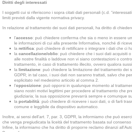
Diritti degli interessati
I soggetti cui si riferiscono i sopra citati dati personali (c.d. “interessa
limiti previsti dalla vigente normativa privacy.
In relazione al trattamento dei suoi dati personali, ha diritto di chiede
l’
accesso
: può chiedere conferma che sia o meno in essere un t
le informazioni di cui alla presente Informativa, nonché di ricever
la
rettifica
: può chiedere di rettificare o integrare i dati che ci
la
cancellazione/oblio
: può chiedere che i suoi dati acquisiti o 
alle nostre finalità o laddove non vi siano contestazioni o cont
trattamento, in caso di trattamento illecito, ovvero qualora suss
la
limitazione
: può chiedere la limitazione del trattamento dei su
GDPR; in tal caso, i suoi dati non saranno trattati, salvo che 
esplicitato nel medesimo articolo al comma 2.
l’
opposizione
: può opporsi in qualunque momento al trattamento
siano nostri motivi legittimi per procedere al trattamento che pr
giudiziaria; la sua opposizione prevarrà sempre e comunque sul no
la
portabilità
: può chiedere di ricevere i suoi dati, o di farli tra
comune e leggibile da dispositivo automatico.
Inoltre, ai sensi dell’art. 7, par. 3, GDPR, la informiamo che può eser
che venga pregiudicata la liceità del trattamento basata sul consens
Infine, la informiamo che ha diritto di proporre reclamo dinanzi all’Autor