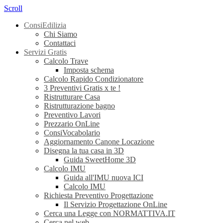
Scroll
ConsiEdilizia
Chi Siamo
Contattaci
Servizi Gratis
Calcolo Trave
Imposta schema
Calcolo Rapido Condizionatore
3 Preventivi Gratis x te !
Ristrutturare Casa
Ristrutturazione bagno
Preventivo Lavori
Prezzario OnLine
ConsiVocabolario
Aggiornamento Canone Locazione
Disegna la tua casa in 3D
Guida SweetHome 3D
Calcolo IMU
Guida all'IMU nuova ICI
Calcolo IMU
Richiesta Preventivo Progettazione
Il Servizio Progettazione OnLine
Cerca una Legge con NORMATTIVA.IT
Cerca nel web