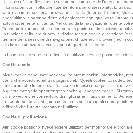
Un “cookie” è un file di testo salvato nel computer dell’utente nel mo
informazioni ogni volta che l’utente ritorna sullo stesso sito. E’ una so
web invia informazioni al browser dell’utente (Internet Explorer, Moz
quest’ultimo, e saranno rilette ed aggiornate ogni qual volta l’utente r
automaticamente all’utente. Nel corso della navigazione l’utente potreb
“terze parti”), impostati direttamente da gestori di detti siti web e utiliz
In funzione della loro durata, si distinguono in cookie di sessione (os
termine della sessione di navigazione, chiudendo il browser) ed in coo
alla loro scadenza o cancellazione da parte dell’utente).
In base alla funzione e alla finalità di utilizzo, i cookie possono suddivi
Cookie tecnici
Alcuni cookie sono usati per eseguire autenticazioni informatiche, mon
utenti che accedono ad una pagina web. Questi cookie, cosiddetti tecni
utilizzarne tutte le funzionalità. I cookie tecnici sono quelli il cui utili
A questa categoria appartengono anche gli analytics cookie. Si tratta d
un sito web e che consentono di migliorarne il funzionamento. Ad esem
frequentemente visitate, consentono di verificare quali sono gli schemi
difficoltà che l’utente incontra nell’utilizzo.
Cookie di profilazione
Altri cookie possono invece essere utilizzati per monitorare e profilare 
consultazione del web o di consumo (cosa comprano, cosa leggono, ecc.