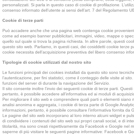
personalizzati. Si parla in questo caso di cookie di profilazione. L’utili
consenso informato dell’utente ai sensi dell’art. 7 del Regolamento 
Cookie di terze parti
Può accadere anche che una pagina web contenga cookie provenienti da a
come ad esempio banner pubblicitari, immagini, video, mappe o specific
quello sul quale si trova la pagina richiesta. In altre parole, questi co
questo sito web. Parliamo, in questi casi, dei cosiddetti cookie terze parti
cookie necessita dell’acquisizione preventiva del libero consenso info
Tipologie di cookie utilizzati dal nostro sito
Le funzioni principali dei cookies installati da questo sito sono tecnic
l’autenticazione, per fini statistici, come il conteggio delle visite al sit
funzioni del server di durante la navigazione del Servizio.
Il sito consente inoltre l’invio dei seguenti cookie di terze parti. Ques
pertanto, è possibile accedere all’informativa ed ai moduli di acquisizio
Per migliorare il sito web e comprendere quali parti o elementi siano 
analisi anonima e aggregata, i cookie di terza parte di Google Analytic
informazioni, pertanto, è possibile consultare l’informativa fornita da 
Le pagine del sito web incorporano al loro interno alcuni widget e pul
di condividere i contenuti del sito web sui propri canali social, e di in
titolarità, ma sono creati rispettivamente da Facebook e Google nel mom
saperne di più visitare le seguenti pagine informative: Facebook e Go