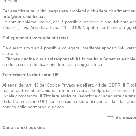
Personali.
Per esercitare tali diritti, segnalare problemi o chiedere chiarimenti s
info@consiedilizia.it
.
Le comunichiamo, inoltre, che è possibile inoltrare le sue richieste an
Titolare”) , Via Arte della Lana, 11 -80100 Napoli, specificando l’oggett
Collegamento verso/da siti terzi
Da questo sito web è possibile collegarsi, mediante appositi link, verso 
sito web.
Il Titolare declina qualsiasi responsabilità in merito all’eventuale richies
credenziali di autenticazione fornite da soggetti terzi.
Trasferimento dati extra UE
Ai sensi dell’art. 43 del Codice Privacy e dell’art. 44 del GDPR,
i
l Tito
non appartenenti all’Unione Europea ovvero allo Spazio Economico 
In tale circostanza,
i
l Titolare
assicura l’adozione di adeguate garanzi
dalla Commissione UE) con la società estera ricevente i dati; tali clau
sancito dalla normativa europea.
****Informazio
Cosa sono i cookies