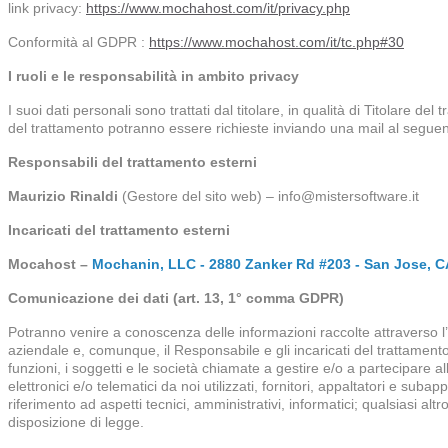
link privacy:
https://www.mochahost.com/it/privacy.php
Conformità al GDPR :
https://www.mochahost.com/it/tc.php#30
I ruoli e le responsabilità in ambito privacy
I suoi dati personali sono trattati dal titolare, in qualità di Titolare de
del trattamento potranno essere richieste inviando una mail al seguente 
Responsabili del trattamento esterni
Maurizio Rinaldi
(Gestore del sito web) – info@mistersoftware.it
Incaricati del trattamento esterni
Mocahost –
Mochanin, LLC - 2880 Zanker Rd #203 - San Jose, C
Comunicazione dei dati (art. 13, 1° comma GDPR)
Potranno venire a conoscenza delle informazioni raccolte attraverso l’in
aziendale e, comunque, il Responsabile e gli incaricati del trattamento 
funzioni, i soggetti e le società chiamate a gestire e/o a partecipare al
elettronici e/o telematici da noi utilizzati, fornitori, appaltatori e suba
riferimento ad aspetti tecnici, amministrativi, informatici; qualsiasi a
disposizione di legge.