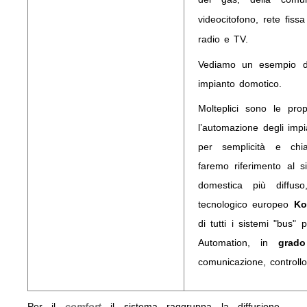
videocitofono, rete fiss
radio e TV.
Vediamo un esempio d
impianto domotico.
Molteplici sono le pro
l’automazione degli impi
per semplicità e chia
faremo riferimento al 
domestica più diffus
tecnologico europeo
Ko
di tutti i sistemi "bus"
Automation, in
grado
comunicazione, controllo
Per il
comfort
il sistema raggruppa la diffusione