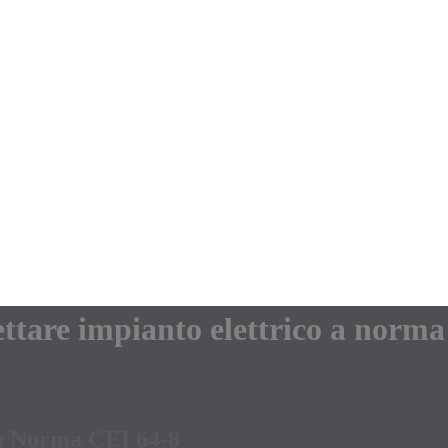
gettare impianto elettrico a norma
lla Norma CEI 64-8