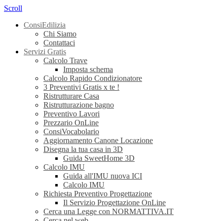
Scroll
ConsiEdilizia
Chi Siamo
Contattaci
Servizi Gratis
Calcolo Trave
Imposta schema
Calcolo Rapido Condizionatore
3 Preventivi Gratis x te !
Ristrutturare Casa
Ristrutturazione bagno
Preventivo Lavori
Prezzario OnLine
ConsiVocabolario
Aggiornamento Canone Locazione
Disegna la tua casa in 3D
Guida SweetHome 3D
Calcolo IMU
Guida all'IMU nuova ICI
Calcolo IMU
Richiesta Preventivo Progettazione
Il Servizio Progettazione OnLine
Cerca una Legge con NORMATTIVA.IT
Cerca nel web