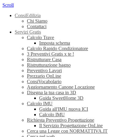
Scroll
ConsiEdilizia
Chi Siamo
Contattaci
Servizi Gratis
Calcolo Trave
Imposta schema
Calcolo Rapido Condizionatore
3 Preventivi Gratis x te !
Ristrutturare Casa
Ristrutturazione bagno
Preventivo Lavori
Prezzario OnLine
ConsiVocabolario
Aggiornamento Canone Locazione
Disegna la tua casa in 3D
Guida SweetHome 3D
Calcolo IMU
Guida all'IMU nuova ICI
Calcolo IMU
Richiesta Preventivo Progettazione
Il Servizio Progettazione OnLine
Cerca una Legge con NORMATTIVA.IT
Cerca nel web