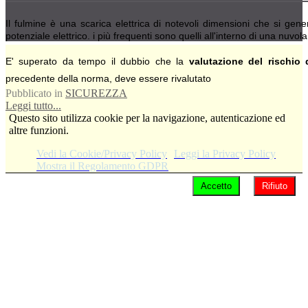
Il fulmine è una scarica elettrica di notevoli dimensioni che si gen
potenziale elettrico. i più frequenti sono quelli all'interno di una nuvol
E' superato da tempo il dubbio che la
valutazione del rischio 
precedente della norma, deve essere rivalutato
Pubblicato in
SICUREZZA
Leggi tutto...
Questo sito utilizza cookie per la navigazione, autenticazione ed
altre funzioni.
Vedi la Cookie/Privacy Policy
Leggi la Privacy Policy
Mostra il Regolamento GDPR
Accetto
Rifiuto