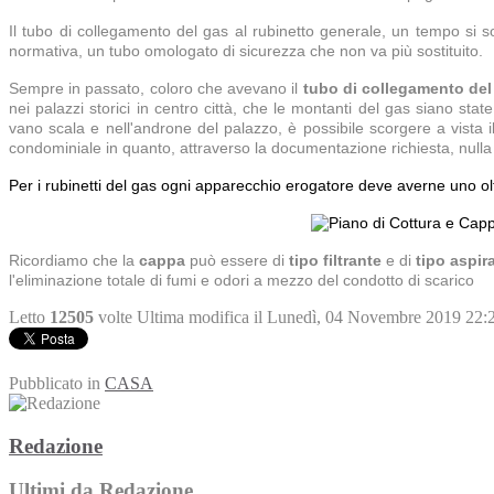
Il tubo di collegamento del gas al rubinetto generale, un tempo si s
normativa, un tubo omologato di sicurezza che non va più sostituito.
Sempre in passato, coloro che avevano il
tubo di collegamento del
nei palazzi storici in centro città, che le montanti del gas siano st
vano scala e nell'androne del palazzo, è possibile scorgere a vista
condominiale in quanto, attraverso la documentazione richiesta, nulla
Per i rubinetti del gas ogni apparecchio erogatore deve averne uno olt
Ricordiamo che la
cappa
può essere di
tipo filtrante
e di
tipo aspir
l'eliminazione totale di fumi e odori a mezzo del condotto di scarico
Letto
12505
volte
Ultima modifica il Lunedì, 04 Novembre 2019 22:
Pubblicato in
CASA
Redazione
Ultimi da Redazione