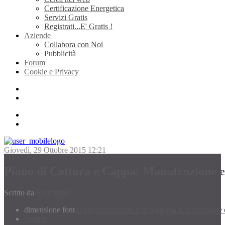
Certificazione Energetica
Servizi Gratis
Registrati...E' Gratis !
Aziende
Collabora con Noi
Pubblicità
Forum
Cookie e Privacy
Giovedì, 29 Ottobre 2015 12:21
Piano di Cottura e Cappa: Manutenzione e
Scritto da
Redazione
dimensione font
riduci dimensione font
aumenta la dimensione 
Stampa