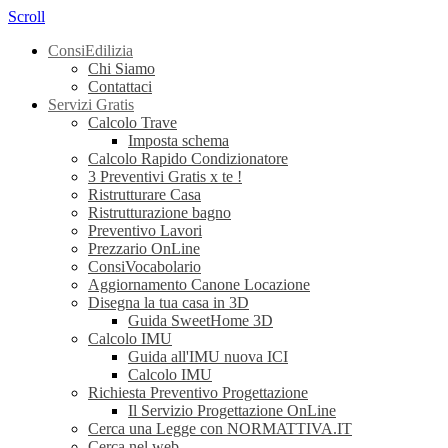
Scroll
ConsiEdilizia
Chi Siamo
Contattaci
Servizi Gratis
Calcolo Trave
Imposta schema
Calcolo Rapido Condizionatore
3 Preventivi Gratis x te !
Ristrutturare Casa
Ristrutturazione bagno
Preventivo Lavori
Prezzario OnLine
ConsiVocabolario
Aggiornamento Canone Locazione
Disegna la tua casa in 3D
Guida SweetHome 3D
Calcolo IMU
Guida all'IMU nuova ICI
Calcolo IMU
Richiesta Preventivo Progettazione
Il Servizio Progettazione OnLine
Cerca una Legge con NORMATTIVA.IT
Cerca nel web