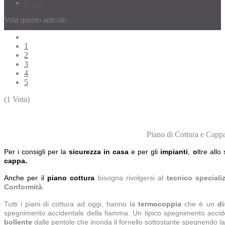
Email
Vota questo articolo
1
2
3
4
5
(1 Vota)
Piano di Cottura e Capp
Per i consigli per la
sicurezza in casa
e per gli
impianti
,
o
ltre all
cappa
.
Anche per il
piano cottura
bisogna rivolgersi al
tecnico speciali
Conformità
.
Tutti i piani di cottura ad oggi, hanno la
termocoppia
che è un
di
spegnimento accidentale della fiamma. Un tipico spegnimento accide
bollente
dalle pentole che inonda il fornello sottostante spegnendo l