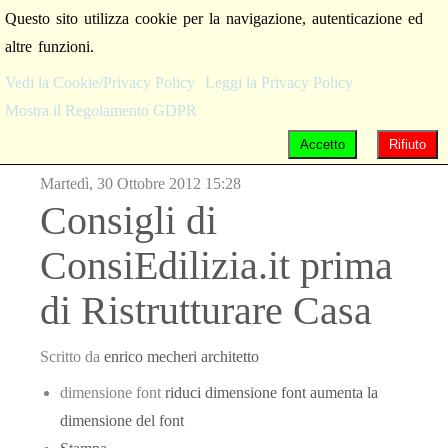
Questo sito utilizza cookie per la navigazione, autenticazione ed
altre funzioni.
Vedi la Cookie/Privacy Policy
Leggi la Privacy Policy
Mostra il Regolamento GDPR
Accetto
Rifiuto
Martedì, 30 Ottobre 2012 15:28
Consigli di
ConsiEdilizia.it prima
di Ristrutturare Casa
Scritto da
enrico mecheri architetto
dimensione font
riduci dimensione font
aumenta la
dimensione del font