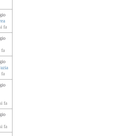
gio
rea
i fa
gio
 fa
gio
razia
 fa
gio
i fa
gio
i fa