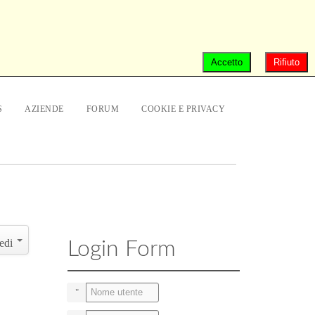
Accetto
Rifiuto
S
AZIENDE
FORUM
COOKIE E PRIVACY
edi
Login Form
Nome utente