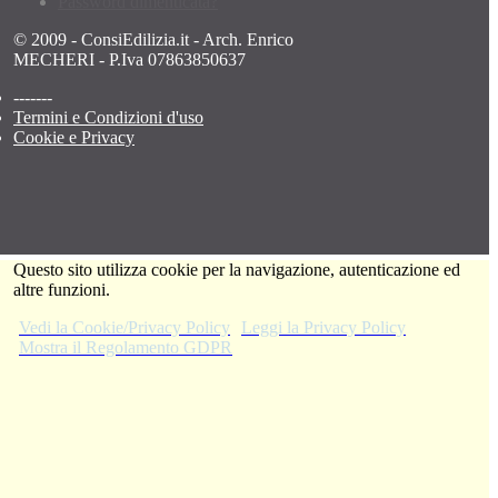
Password dimenticata?
© 2009 - ConsiEdilizia.it - Arch. Enrico
MECHERI - P.Iva 07863850637
-------
Termini e Condizioni d'uso
Cookie e Privacy
Questo sito utilizza cookie per la navigazione, autenticazione ed
altre funzioni.
Vedi la Cookie/Privacy Policy
Leggi la Privacy Policy
Mostra il Regolamento GDPR