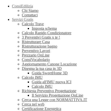
ConsiEdilizia
Chi Siamo
Contattaci
Servizi Gratis
Calcolo Trave
Imposta schema
Calcolo Rapido Condizionatore
3 Preventivi Gratis x te !
Ristrutturare Casa
Ristrutturazione bagno
Preventivo Lavori
Prezzario OnLine
ConsiVocabolario
Aggiornamento Canone Locazione
Disegna la tua casa in 3D
Guida SweetHome 3D
Calcolo IMU
Guida all'IMU nuova ICI
Calcolo IMU
Richiesta Preventivo Progettazione
Il Servizio Progettazione OnLine
Cerca una Legge con NORMATTIVA.IT
Cerca nel web
Certificazione Energetica