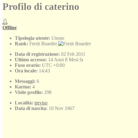
Profilo di caterino
Offline
Tipologia utente:
Utente
Rank:
Fresh Boarder
Data di registrazione:
02 Feb 2011
Ultimo accesso:
14 Anni 8 Mesi fa
Fuso orario:
UTC +0:00
Ora locale:
14:43
Messaggi:
6
Karma:
4
Visite profilo:
298
Località:
treviso
Data di nascita:
10 Nov 1967