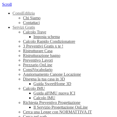
Scroll
ConsiEdilizia
Chi Siamo
Contattaci
Servizi Gratis
Calcolo Trave
Imposta schema
Calcolo Rapido Condizionatore
3 Preventivi Gratis x te !
Ristrutturare Casa
Ristrutturazione bagno
Preventivo Lavori
Prezzario OnLine
ConsiVocabolario
Aggiornamento Canone Locazione
Disegna la tua casa in 3D
Guida SweetHome 3D
Calcolo IMU
Guida all'IMU nuova ICI
Calcolo IMU
Richiesta Preventivo Progettazione
Il Servizio Progettazione OnLine
Cerca una Legge con NORMATTIVA.IT
Cerca nel web