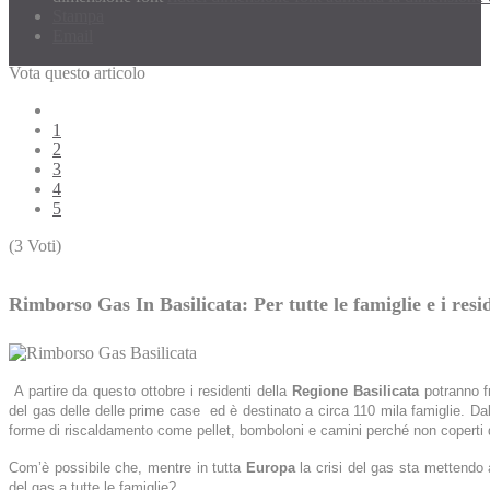
Stampa
Email
Vota questo articolo
1
2
3
4
5
(3 Voti)
Rimborso Gas In Basilicata: Per tutte le famiglie e i resi
A partire da questo ottobre i residenti della
Regione Basilicata
potranno fr
del gas delle delle prime case ed è destinato a circa 110 mila famiglie. Da
forme di riscaldamento come pellet, bomboloni e camini perché non coperti 
Com’è possibile che, mentre in tutta
Europa
la crisi del gas sta mettendo a
del gas a tutte le famiglie?