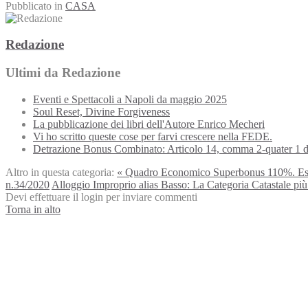
Pubblicato in
CASA
Redazione
Ultimi da Redazione
Eventi e Spettacoli a Napoli da maggio 2025
Soul Reset, Divine Forgiveness
La pubblicazione dei libri dell'Autore Enrico Mecheri
Vi ho scritto queste cose per farvi crescere nella FEDE.
Detrazione Bonus Combinato: Articolo 14, comma 2-quater 1 d
Altro in questa categoria:
« Quadro Economico Superbonus 110%. Esemp
n.34/2020
Alloggio Improprio alias Basso: La Categoria Catastale più 
Devi effettuare il login per inviare commenti
Torna in alto