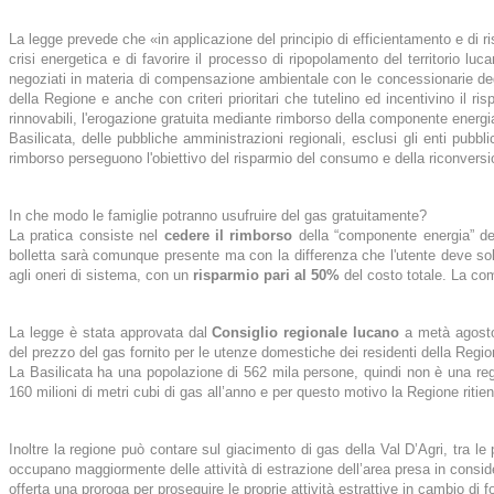
La legge prevede che «in applicazione del principio di efficientamento e di risp
crisi energetica e di favorire il processo di ripopolamento del territorio lu
negoziati in materia di compensazione ambientale con le concessionarie degli 
della Regione e anche con criteri prioritari che tutelino ed incentivino il ri
rinnovabili, l'erogazione gratuita mediante rimborso della componente energi
Basilicata, delle pubbliche amministrazioni regionali, esclusi gli enti pubblici
rimborso perseguono l'obiettivo del risparmio del consumo e della riconvers
In che modo le famiglie potranno usufruire del gas gratuitamente?
La pratica consiste nel
cedere il rimborso
della “componente energia” del
bolletta sarà comunque presente ma con la differenza che l'utente deve solo 
agli oneri di sistema, con un
risparmio pari al 50%
del costo totale. La com
La legge è stata approvata dal
Consiglio regionale lucano
a metà agosto
del prezzo del gas fornito per le utenze domestiche dei residenti della Regio
La Basilicata ha una popolazione di 562 mila persone, quindi non è una re
160 milioni di metri cubi di gas all’anno e per questo motivo la Regione ritien
Inoltre la regione può contare sul giacimento di gas della Val D’Agri, tra l
occupano maggiormente delle attività di estrazione dell’area presa in conside
offerta una proroga per proseguire le proprie attività estrattive in cambio di fo