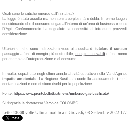
Quali sono le critiche emerse dall’iniziativa?
La legge è stata accolta ma non senza perplessità e dubbi. In primo luogo c
considerando che il consumo di gas all’interno di un’area di business è con
D’Agri. Confcommercio ha segnalato la necessità di introdurre provve
considerazione.
Ulteriori critiche sono indirizzate invece alla s
celta di tutelare il cons
passaggio a fonti di energia più sostenibile,
energie rinnovabili
e fonti meno 
per esempio all’autoproduzione e al consumo.
In realtà, soprattutto negli ultimi anni,le attività estrattive nella Val d’Agri
impatto ambientale
. La Regione Basilicata controlla assiduamente i territ
contaminazioni e non ci siano rischi per la popolazione.
Fonte:
https://www.prontobolletta.it/news/rimborso-gas-basilicata/
Si ringrazia la dottoressa Veronica COLOMBO.
Letto
13068
volte
Ultima modifica il Giovedì, 08 Settembre 2022 17: