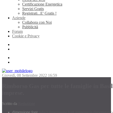
Certificazione Energetica
Servizi Gratis
Registrati...E' Gratis !
Aziende
Collabora con Noi
Pubblicità
Forum
Cookie e Privacy
Giovedì, 08 Settembre 2022 16:59
Rimborso Gas per tutte le famiglie in Basili
imprese.
Scritto da
Redazione
dimensione font
riduci dimensione font
aumenta la dimensione 