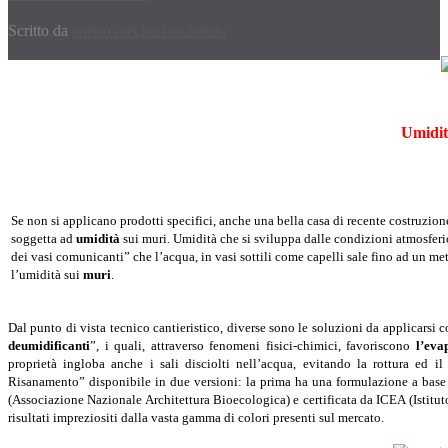
Scritto da
enrico mecheri architetto
Umidit
S
e non si applicano prodotti specifici,
anche una bella casa di recente costruzione
soggetta ad
umidità
sui muri. Umidità che si sviluppa dalle condizioni atmosferic
dei vasi comunicanti” che l’acqua, in vasi sottili come capelli sale fino ad un m
l’umidità sui
muri
.
Dal punto di vista tecnico cantieristico, diverse sono le soluzioni da applicarsi co
deumidificanti
”, i quali, attraverso fenomeni fisici-chimici, favoriscono
l’eva
proprietà ingloba anche i sali disciolti nell’acqua, evitando la rottura ed i
Risanamento” disponibile in due versioni: la prima ha una formulazione a base
(Associazione Nazionale Architettura Bioecologica) e certificata da ICEA (Istitut
risultati impreziositi dalla vasta gamma di colori presenti sul mercato.