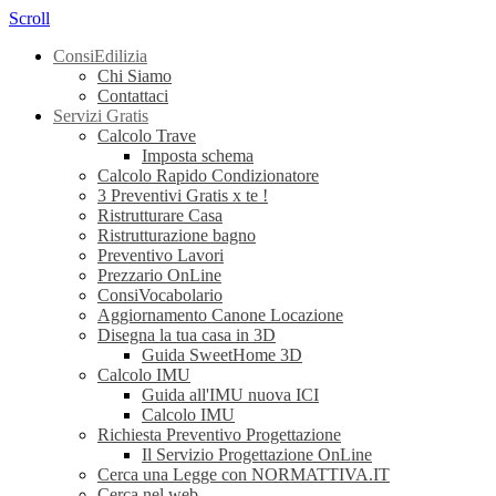
Scroll
ConsiEdilizia
Chi Siamo
Contattaci
Servizi Gratis
Calcolo Trave
Imposta schema
Calcolo Rapido Condizionatore
3 Preventivi Gratis x te !
Ristrutturare Casa
Ristrutturazione bagno
Preventivo Lavori
Prezzario OnLine
ConsiVocabolario
Aggiornamento Canone Locazione
Disegna la tua casa in 3D
Guida SweetHome 3D
Calcolo IMU
Guida all'IMU nuova ICI
Calcolo IMU
Richiesta Preventivo Progettazione
Il Servizio Progettazione OnLine
Cerca una Legge con NORMATTIVA.IT
Cerca nel web