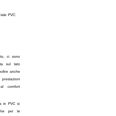
riale PVC:
to, ci sono
ta sul lato
inoltre anche
e prestazioni
al comfort
ra in PVC si
che per le