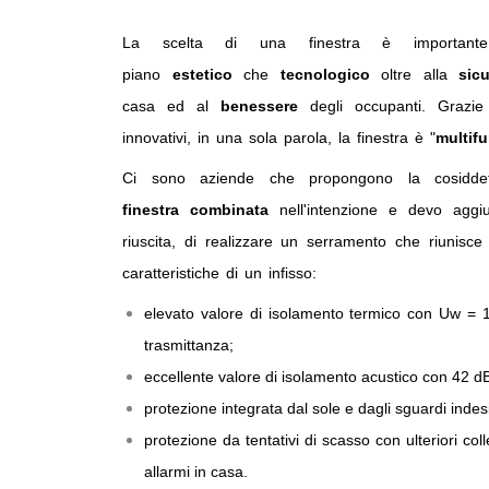
La scelta di una finestra è important
piano
estetico
che
tecnologico
oltre alla
sic
casa ed al
benessere
degli occupanti. Grazie 
innovativi, in una sola parola, la finestra è "
multif
Ci sono aziende che propongono la cosidd
finestra combinata
nell'intenzione e devo aggi
riuscita, di realizzare un serramento che riunisce l
caratteristiche di un infisso:
elevato valore di isolamento termico con Uw =
trasmittanza;
eccellente valore di isolamento acustico con 42 dB
protezione integrata dal sole e dagli sguardi indesi
protezione da tentativi di scasso con ulteriori co
allarmi in casa.