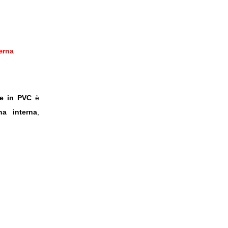
erna
re in PVC
è
na interna
,