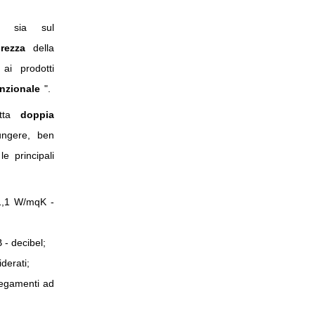
e sia sul
urezza
della
ai prodotti
unzionale
".
etta
doppia
ungere, ben
e principali
 1,1 W/mqK -
 - decibel;
derati;
llegamenti ad