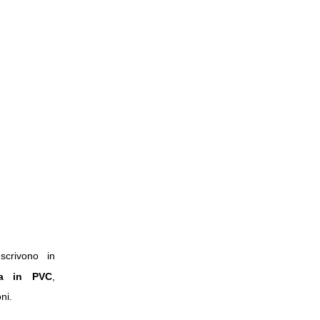
 scrivono
in
tra in PVC
,
ni.