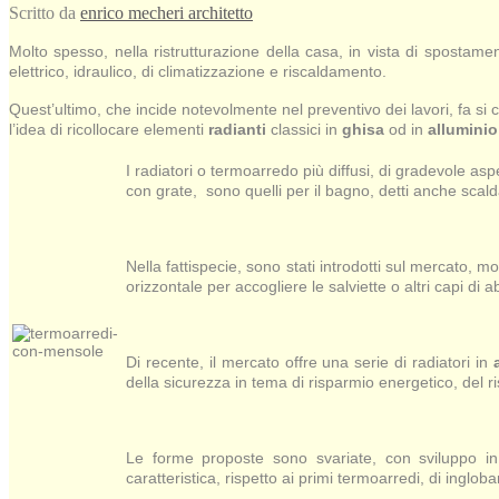
Scritto da
enrico mecheri architetto
Molto spesso, nella ristrutturazione della casa, in vista di spostam
elettrico, idraulico, di climatizzazione e riscaldamento.
Quest’ultimo, che incide notevolmente nel preventivo dei lavori, fa si c
l’idea di ricollocare elementi
radianti
classici in
ghisa
od in
alluminio
I radiatori o termoarredo più diffusi, di gradevole as
con grate, sono quelli per il bagno, detti anche scalda
Nella fattispecie, sono stati introdotti sul mercato, 
orizzontale per accogliere le salviette o altri capi d
Di recente, il mercato offre una serie di radiatori in
della sicurezza in tema di risparmio energetico, del r
Le forme proposte sono svariate, con sviluppo in v
caratteristica, rispetto ai primi termoarredi, di inglob