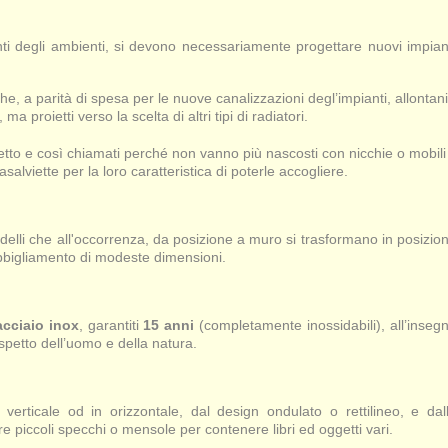
enti degli ambienti, si devono necessariamente progettare nuovi impiant
he, a parità di spesa per le nuove canalizzazioni degl’impianti, allontani
, ma proietti verso la scelta di altri tipi di radiatori.
petto e così chiamati perché non vanno più nascosti con nicchie o mobili
salviette per la loro caratteristica di poterle accogliere.
modelli che all'occorrenza, da posizione a muro si trasformano in posizio
i abbigliamento di modeste dimensioni.
acciaio inox
, garantiti
15 anni
(completamente inossidabili), all’inseg
ispetto dell’uomo e della natura.
erticale od in orizzontale, dal design ondulato o rettilineo, e dal
are piccoli specchi o mensole per contenere libri ed oggetti vari.