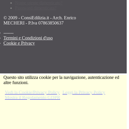
Nome utente dimenticato?
Password dimenticata?
© 2009 - ConsiEdilizia.it - Arch. Enrico
MECHERI - P.Iva 07863850637
-------
Termini e Condizioni d'uso
Cookie e Privacy
Questo sito utilizza cookie per la navigazione, autenticazione ed
altre funzioni.
Vedi la Cookie/Privacy Policy
Leggi la Privacy Policy
Mostra il Regolamento GDPR