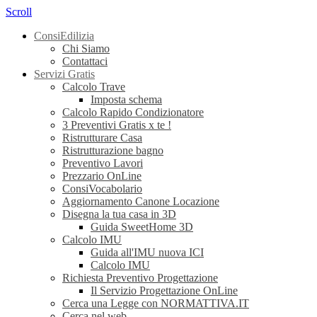
Scroll
ConsiEdilizia
Chi Siamo
Contattaci
Servizi Gratis
Calcolo Trave
Imposta schema
Calcolo Rapido Condizionatore
3 Preventivi Gratis x te !
Ristrutturare Casa
Ristrutturazione bagno
Preventivo Lavori
Prezzario OnLine
ConsiVocabolario
Aggiornamento Canone Locazione
Disegna la tua casa in 3D
Guida SweetHome 3D
Calcolo IMU
Guida all'IMU nuova ICI
Calcolo IMU
Richiesta Preventivo Progettazione
Il Servizio Progettazione OnLine
Cerca una Legge con NORMATTIVA.IT
Cerca nel web