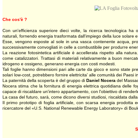
Che cos'è ?
Con un'efficienza superiore dieci volte, la ricerca tecnologica ha 
naturali, fornendo energia trasformata dall'impiego della luce solare e
Esse, vengono esposte al sole in una vasca contenente acqua, p
successivamente convogliati in celle a combustibile per produrre ener
La reazione fotosintetica artificiale è accellerata rispetto alla natur
come catalizzatori. Trattasi di materiali relativamente a buon merca
idrogeno e ossigeno, generano energia con costi modesti.
Tali foglie hanno dimensioni pari alle carte da gioco e sono state p
solari low-cost, potrebbero fornire elettricita' alle comunità dei Paesi i
La paternità della scoperta è del gruppo di
Daniel Nocera
del Massach
Nocera stima che la fornitura di energia elettrica quotidiana delle 
capace di riscaldare un'intero appartamento, con l'obiettivo di renderle
La casa del futuro, sarà, come dicono diversi studiosi, riscaldata dalla fo
Il primo prototipo di foglia artificiale, con scarsa energia prodotta
ricercatore del «U.S. National Renewable Energy Laboratory» di Bould
S