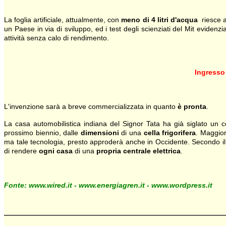
La foglia artificiale, attualmente, con
meno di 4 litri d'acqua
riesce a 
un Paese in via di sviluppo, ed i test degli scienziati del Mit evidenz
attività senza calo di rendimento.
Ingresso
L'invenzione sarà a breve commercializzata in quanto
è pronta
.
La casa automobilistica indiana del Signor Tata ha già siglato un con
prossimo biennio, dalle
dimensioni
di una
cella frigorifera
. Maggiore
ma tale tecnologia, presto approderà anche in Occidente. Secondo i
di rendere
ogni casa
di una
propria centrale elettrica
.
Fonte: www.wired.it - www.energiagren.it - www.wordpress.it