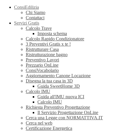
ConsiEdilizia
Chi Siamo
Contattaci
Servizi Gratis
Calcolo Trave
Imposta schema
Calcolo Rapido Condizionatore
3 Preventivi Gratis x te !
Ristrutturare Casa
Ristrutturazione bagno
Preventivo Lavori
Prezzario OnLine
ConsiVocabolario
Aggiornamento Canone Locazione
Disegna la tua casa in 3D
Guida SweetHome 3D
Calcolo IMU
Guida all'IMU nuova ICI
Calcolo IMU
Richiesta Preventivo Progettazione
Il Servizio Progettazione OnLine
Cerca una Legge con NORMATTIVA.IT
Cerca nel web
Certificazione Energetica