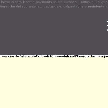
d a breve ci sarà il primo pavimento solare europeo. Trattasi di un vero
teristiche del suo antenato tradizionale:
calpestabile
e
resistente
ag
tivazione dell'utilizzo delle
Fonti Rinnovabili nell'Energia Termica
per