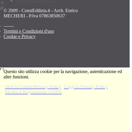
Password dimenticata?
 e
li
© 2009 - ConsiEdilizia.it - Arch. Enrico
MECHERI - P.Iva 07863850637
-------
Termini e Condizioni d'uso
Cookie e Privacy
 i
Questo sito utilizza cookie per la navigazione, autenticazione ed
altre funzioni.
Vedi la Cookie/Privacy Policy
Leggi la Privacy Policy
Mostra il Regolamento GDPR