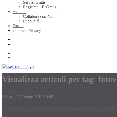
Servizi Gratis
Registrati...E' Gratis !
Aziende
Collabora con Noi
Pubblicità
Forum
Cookie e Privacy
Visualizza articoli per tag: fotov
Sottoscrivi questo feed RSS
Sabato, 26 Giugno 2010 10:05
La Piastrella e la Pavimentazione Stradale