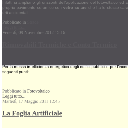
Infatti si ampliano gli orizzonti dell’applicazione del fotovoltaico e
proprio pavimento ceramico con
vetro solare
che ha le stesse carat
urti accidentali.
Pubblicato in
Strade
Leggi tutto...
Venerdì, 09 Novembre 2012 15:16
Rinnovabili Termiche e Conto Termico
Per la messa in efficienza energetica degli edifici pubblici e per l'incen
seguenti punti:
Pubblicato in
Fotovoltaico
Leggi tutto...
Martedì, 17 Maggio 2011 12:45
La Foglia Artificiale