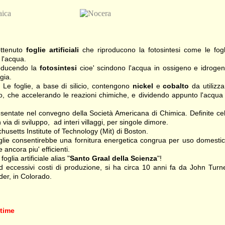
ottenuto
foglie artificiali
che riproducono la fotosintesi come le fogl
 l'acqua.
roducendo la
fotosintesi
cioe' scindono l'acqua in ossigeno e idrogen
gia.
a. Le foglie, a base di silicio, contengono
nickel
e
cobalto
da utilizza
to, che accelerando le reazioni chimiche, e dividendo appunto l'acqua 
resentate nel convegno della Società Americana di Chimica. Definite cel
n via di sviluppo, ad interi villaggi, per singole dimore.
usetts Institute of Technology (Mit) di Boston.
foglie consentirebbe una fornitura energetica congrua per uso domestic
 ancora piu' efficienti.
glia artificiale alias "
Santo Graal della Scienza
"!
 ed eccessivi costi di produzione, si ha circa 10 anni fa da John Turne
er, in Colorado.
time