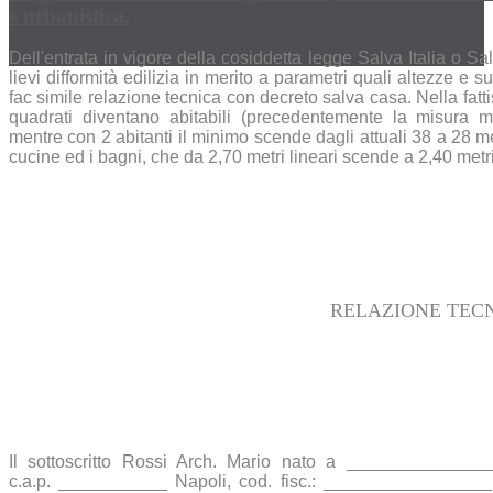
e urbanistica.
Dell'entrata in vigore della cosiddetta legge Salva Italia o S
lievi difformità edilizia in merito a parametri quali altezze e s
fac simile relazione tecnica con decreto salva casa. Nella fatti
quadrati diventano abitabili (precedentemente la misura 
mentre con 2 abitanti il minimo scende dagli attuali 38 a 28 m
cucine ed i bagni, che da 2,70 metri lineari scende a 2,40 metri 
RELAZIONE TECN
Il sottoscritto Rossi Arch. Mario nato a ____________
c.a.p. ___________ Napoli, cod. fisc.: _________________ , 