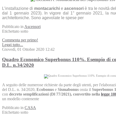
L’installazione di
montacarichi
e
ascensori
è tra le novità d
dal 1 gennaio 2023). In vigore dal 1° gennaio 2021, la nuo
architettoniche. Sono agevolate le spese per
Pubblicato in
Ascensori
Etichettato sotto
Commenta per primo!
Leggi tutto...
Giovedì, 01 Ottobre 2020 12:42
Quadro Economico Superbonus 110%. Esempio di conta
D.L. n.34/2020
A seguito delle numerose richieste da parte degli utenti, per l'elabora
del D.L. n. 34/2020,
Ecobonus
e
Sismabonus
ossia il
Superbonus 
con
decreto semplificazioni (Dl 77/2021), convertito nella
legge 10
un modello contenente
Pubblicato in
CASA
Etichettato sotto