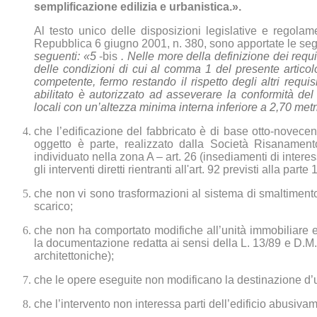
semplificazione edilizia e urbanistica.».
Al testo unico delle disposizioni legislative e regolame
Repubblica 6 giugno 2001, n. 380, sono apportate le seg
seguenti: «5
-bis
. Nelle more della definizione dei requi
delle condizioni di cui al comma 1 del presente articol
competente, fermo restando il rispetto degli altri requisit
abilitato è autorizzato ad asseverare la conformità del
locali con un’altezza minima interna inferiore a 2,70 metri
che l’edificazione del fabbricato è di base otto-novecente
oggetto è parte, realizzato dalla Società Risanament
individuato nella zona A – art. 26 (insediamenti di interes
gli interventi diretti rientranti all'art. 92 previsti alla pa
che non vi sono trasformazioni al sistema di smaltimento
scarico;
che non ha comportato modifiche all’unità immobiliare e/
la documentazione redatta ai sensi della L. 13/89 e D.M.
architettoniche);
che le opere eseguite non modificano la destinazione d’u
che l’intervento non interessa parti dell’edificio abusiva