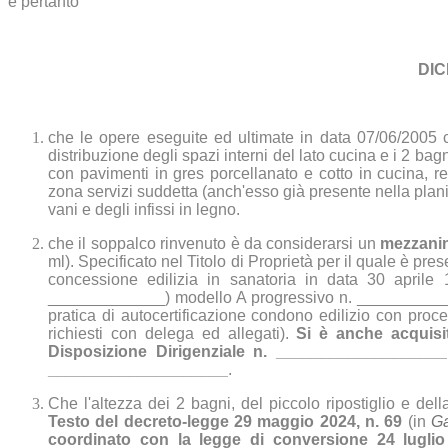
e pertanto
DIC
che le opere eseguite ed ultimate in data 07/06/2005 ci
distribuzione degli spazi interni del lato cucina e i 2 bagn
con pavimenti in gres porcellanato e cotto in cucina, re
zona servizi suddetta (anch'esso già presente nella planimet
vani e degli infissi in legno.
che il soppalco rinvenuto è da considerarsi un
mezzani
ml). Specificato nel Titolo di Proprietà per il quale è p
concessione edilizia in sanatoria in data 30 aprile
_____________) modello A progressivo n. _____________
pratica di autocertificazione condono edilizio con proc
richiesti con delega ed allegati).
Si è anche acquisit
Disposizione Dirigenziale n. __________________
____________________
.
Che l'altezza dei 2 bagni, del piccolo ripostiglio e della
Testo del decreto-legge 29 maggio 2024, n. 69
(in
Ga
coordinato con la legge di conversione 24 luglio 