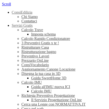
Scroll
ConsiEdilizia
Chi Siamo
Contattaci
Servizi Gratis
Calcolo Trave
Imposta schema
Calcolo Rapido Condizionatore
3 Preventivi Gratis x te !
Ristrutturare Casa
Ristrutturazione bagno
Preventivo Lavori
Prezzario OnLine
ConsiVocabolario
Aggiornamento Canone Locazione
Disegna la tua casa in 3D
Guida SweetHome 3D
Calcolo IMU
Guida all'IMU nuova ICI
Calcolo IMU
Richiesta Preventivo Progettazione
Il Servizio Progettazione OnLine
Cerca una Legge con NORMATTIVA.IT
Cerca nel web