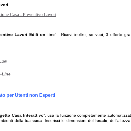
avori
entivo Lavori Edili on line
" . Ricevi inoltre, se vuoi, 3 offerte grat
Edili
n-Line
o per Utenti non Esperti
getto Casa Interattivo
", usa la funzione completamente automatizzat
ambienti della tua
casa
. Inserisci le dimensioni del
locale
, dell'altezz