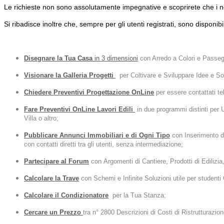
Le richieste non sono assolutamente impegnative e scoprirete che i nost
Si ribadisce inoltre che, sempre per gli utenti registrati, sono disponib
Disegnare la Tua Casa
in 3 dimensioni
con Arredo a Colori e Passeggi
Visionare la Galleria Progetti
per Coltivare e Sviluppare Idee e Sol
Chiedere Preventivi Progettazione OnLine
per essere contattati te
Fare Preventivi OnLine Lavori Edili
in due programmi distinti per U
Villa o altro;
Pubblicare Annunci Immobiliari e di Ogni Tipo
con Inserimento d
con contatti diretti tra gli utenti, senza intermediazione;
Partecipare al Forum
con Argomenti di Cantiere, Prodotti di Edilizi
Calcolare la Trave
con Schemi e Infinite Soluzioni utile per studenti
Calcolare il
Condizionatore
per la Tua Stanza;
Cercare un Prezzo
tra n° 2800 Descrizioni di Costi di Ristrutturazi