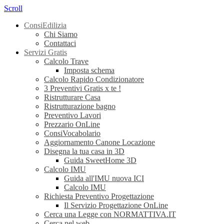
Scroll
ConsiEdilizia
Chi Siamo
Contattaci
Servizi Gratis
Calcolo Trave
Imposta schema
Calcolo Rapido Condizionatore
3 Preventivi Gratis x te !
Ristrutturare Casa
Ristrutturazione bagno
Preventivo Lavori
Prezzario OnLine
ConsiVocabolario
Aggiornamento Canone Locazione
Disegna la tua casa in 3D
Guida SweetHome 3D
Calcolo IMU
Guida all'IMU nuova ICI
Calcolo IMU
Richiesta Preventivo Progettazione
Il Servizio Progettazione OnLine
Cerca una Legge con NORMATTIVA.IT
Cerca nel web