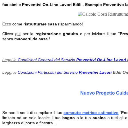
fac simile Preventivi On-Line Lavori Edili - Esempio Preventivo l
Ecco come
ristrutturare casa
risparmiando!
Clicca
qui
per la
registrazione gratuita
e per iniziare il tuo "
Prev
senza
muoverti da casa
!
Leggi le
Condizioni Generali del Servizio
Preventivi On-Line Lavori
Leggi le
Condizioni Particolari del Servizio
Preventivi Lavori
Edili O
Nuovo Progetto Guidat
Se non ti senti di compilare il tuo
computo metrico estimativo
"
Pro
limitata ad un solo locale: il tuo
bagno
o la tua
cucina
o tutti gli 
larghezza di porta e finestra...