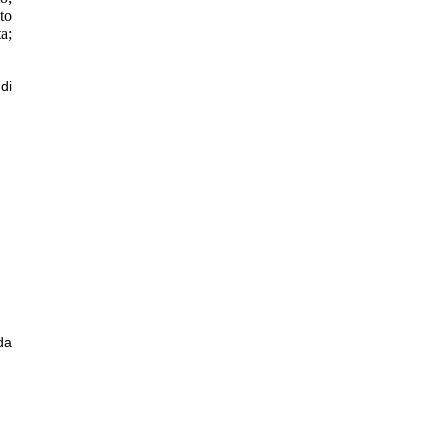
sto
a;
di
da