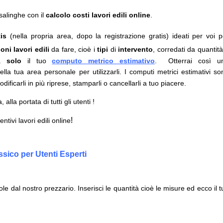
asalinghe con il
calcolo costi lavori edili online
.
is
(nella propria area, dopo la registrazione gratis) ideati per voi p
oni lavori edili
da fare, cioè i
tipi
di
intervento
, corredati da quantità
da
solo
il tuo
computo metrico estimativo
.
Otterrai così u
lla tua area personale per utilizzarli.
I computi metrici estimativi so
odificarli in più riprese, stamparli o cancellarli a tuo piacere.
 alla portata di tutti gli utenti !
!
ivi lavori edili online
sico per Utenti Esperti
le dal nostro prezzario. Inserisci le quantità cioè le misure ed ecco il t