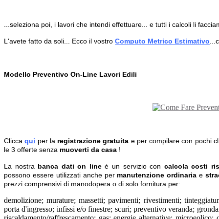
...seleziona poi, i lavori che intendi effettuare... e tutti i calcoli li faccia
L'avete fatto da soli... Ecco il vostro
Computo Metrico Estimativo
...
Modello Preventivo On-Line Lavori Edili
Clicca
qui
per la
registrazione gratuita
e per compilare con pochi clic
le 3 offerte senza
muoverti da casa
!
La nostra
banca dati on line
è un servizio con
calcola costi
ri
possono essere utilizzati anche per
manutenzione ordinaria
e
stra
prezzi comprensivi di manodopera o di solo fornitura per:
demolizione; murature; massetti; pavimenti; rivestimenti; tinteggiatura
porta d'ingresso; infissi e/o finestre; scuri; preventivo veranda; grondai
riscaldamento/raffrescamento; gas; energie alternative; microeolico; 