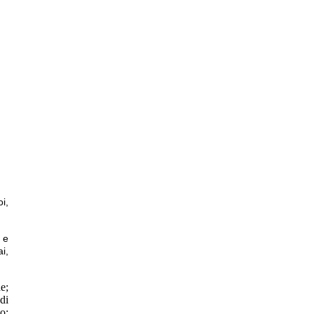
oi,
 e
i,
e;
 di
o;