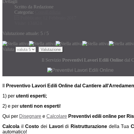
Dettagli
Scritto da
Redazione
Categoria:
ConsiEdilizia
Pubblicato: 12 Febbraio 2017
Visite: 134824
Valutazione attuale:
5
/
5
Valuta
Il Servizio
Preventivi Lavori Edili Online
dal C
Il
Preventivo Lavori Edili Online
dal Cantiere all'Arredame
1) per
utenti esperti;
2) e per
utenti non esperti
!
Qui per
Disegnare
e
Calcolare
Preventivi edili online per Ri
Calcola
il
Costo
dei
Lavori
di
Ristrutturazione
della Tua
C
automatico!