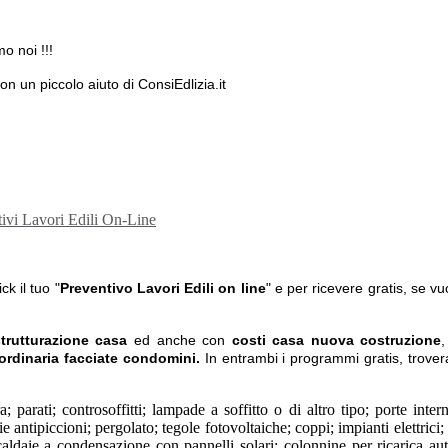
mo noi !!!
con un piccolo aiuto di ConsiEdlizia.it
k il tuo "
Preventivo Lavori Edili on line
" e per ricevere gratis, se vu
strutturazione casa
ed anche con
costi casa nuova costruzione
,
ordinaria facciate condomini.
In entrambi i programmi gratis, trovera
; parati; controsoffitti; lampade a soffitto o di altro tipo; porte intern
e antipiccioni; pergolato; tegole fotovoltaiche; coppi; impianti elettrici;
caldaie a condensazione con pannelli solari; colonnine per ricarica aut