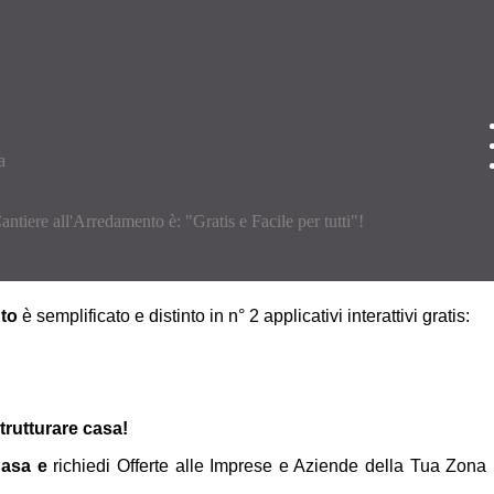
antiere all'Arredamento è: "Gratis e Facile per tutti"!
nto
è semplificato e distinto in n° 2 applicativi interattivi gratis:
strutturare casa!
asa e
richiedi Offerte alle Imprese e Aziende della Tua Zona 