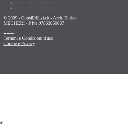
Nome utente dimenticato?
Password dimenticata?
© 2009 - ConsiEdilizia.it - Arch. Enrico
MECHERI - P.Iva 07863850637
-------
Termini e Condizioni d'uso
Cookie e Privacy
in