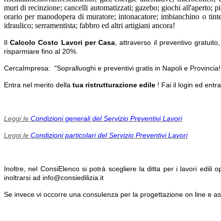
muri di recinzione; cancelli automatizzati; gazebo; giochi all'aperto; pi
orario per manodopera di muratore; intonacatore; imbianchino o tinteggi
idraulico; serramentista; fabbro ed altri artigiani ancora!
Il
Calcolo Costo Lavori per C
asa
, attraverso il preventivo gratuit
risparmiare fino al 20%.
CercaImpresa: "Sopralluoghi e preventivi gratis in Napoli e Provincia!
Entra nel merito della
tua ristrutturazione edile
! Fai il login ed entra
Leggi le
Condizioni generali del Servizio Preventivi Lavori
Leggi le
Condizioni particolari del Servizio Preventivi Lavori
Inoltre, nel ConsiElenco si potrà scegliere la ditta per i lavori edili
inoltrarsi ad info@consiedilizia.it
Se invece vi occorre una consulenza per la progettazione on line e as