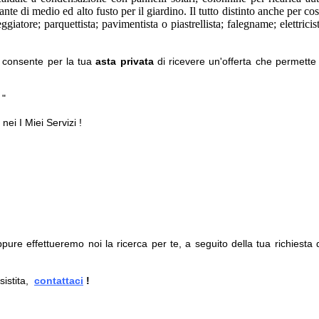
ante di medio ed alto fusto per il giardino. Il tutto distinto anche per co
atore; parquettista; pavimentista o piastrellista; falegname; elettricist
o, consente per la tua
asta privata
di ricevere un'offerta che permette 
 "
 nei I Miei Servizi !
 oppure effettueremo noi la ricerca per te, a seguito della tua richiesta 
sistita,
contattaci
!