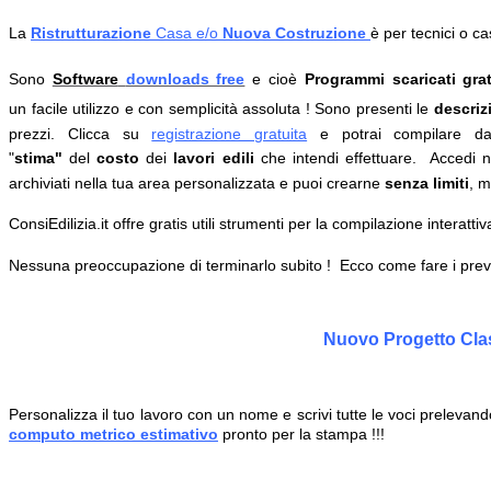
La
Ristrutturazione
Casa
e/o
Nuova Costruzione
è
per tecnici o c
Sono
Software
downloads free
e cioè
Programmi scaricati grat
un facile utilizzo e con semplicità assoluta !
Sono presenti le
descrizi
prezzi.
Clicca su
registrazione gratuita
e potrai
compilare 
"
stima"
del
costo
dei
lavori edili
che intendi effettuare.
Accedi ne
archiviati nella tua area personalizzata
e puoi crearne
senza limiti
, m
ConsiEdilizia.it offre gratis utili strumenti per la compilazione interattiva,
Nessuna preoccupazione di terminarlo subito ! Ecco come fare i prevent
Nuovo Progetto Clas
Personalizza il tuo lavoro con un nome e scrivi tutte le voci prelevando
computo metrico estimativo
pronto per la stampa !!!