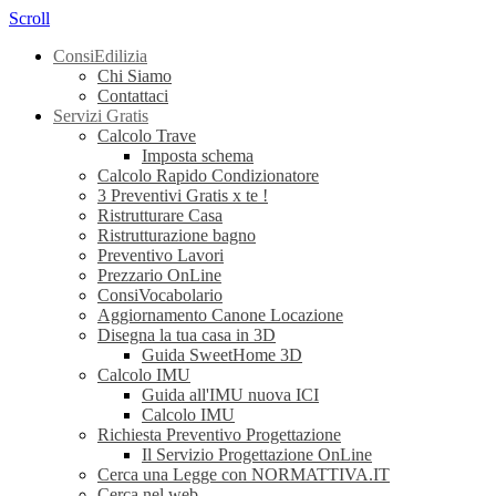
Scroll
ConsiEdilizia
Chi Siamo
Contattaci
Servizi Gratis
Calcolo Trave
Imposta schema
Calcolo Rapido Condizionatore
3 Preventivi Gratis x te !
Ristrutturare Casa
Ristrutturazione bagno
Preventivo Lavori
Prezzario OnLine
ConsiVocabolario
Aggiornamento Canone Locazione
Disegna la tua casa in 3D
Guida SweetHome 3D
Calcolo IMU
Guida all'IMU nuova ICI
Calcolo IMU
Richiesta Preventivo Progettazione
Il Servizio Progettazione OnLine
Cerca una Legge con NORMATTIVA.IT
Cerca nel web