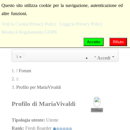
Questo sito utilizza cookie per la navigazione, autenticazione ed
altre funzioni.
Vedi la Cookie/Privacy Policy
Leggi la Privacy Policy
Mostra il Regolamento GDPR
Accetto
Rifiuto
Accedi
Forum
Profilo per MariaVivaldi
Profilo di MariaVivaldi
Offline
Tipologia utente:
Utente
Rank:
Fresh Boarder