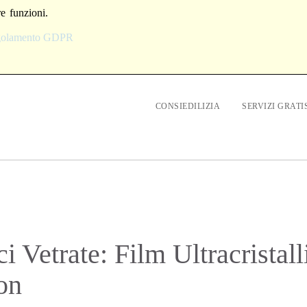
re funzioni.
egolamento GDPR
CONSIEDILIZIA
SERVIZI GRATI
 Vetrate: Film Ultracristall
on