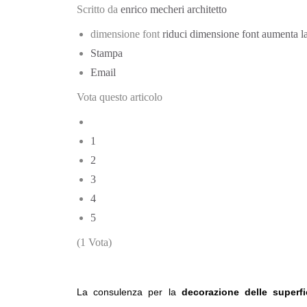
Scritto da
enrico mecheri architetto
dimensione font
riduci dimensione font
aumenta la
Stampa
Email
Vota questo articolo
1
2
3
4
5
(1 Vota)
La consulenza per la
decorazione delle superf