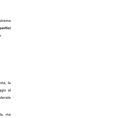
strema
erfici
o.
sta, la
ggio al
iderate
ola, ma