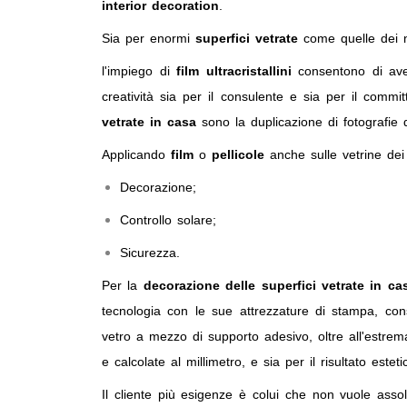
interior decoration
.
Sia per enormi
superfici vetrate
come quelle dei ne
l'impiego di
film ultracristallini
consentono di aver
creatività sia per il consulente e sia per il committ
vetrate in casa
sono la duplicazione di fotografie d
Applicando
film
o
pellicole
anche sulle vetrine dei 
Decorazione;
Controllo solare;
Sicurezza.
Per la
decorazione delle superfici vetrate in ca
tecnologia con le sue attrezzature di stampa, cons
vetro a mezzo di supporto adesivo, oltre all'estrema 
e calcolate al millimetro, e sia per il risultato est
Il cliente più esigenze è colui che non vuole asso