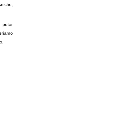
cniche,
 poter
eriamo
o.