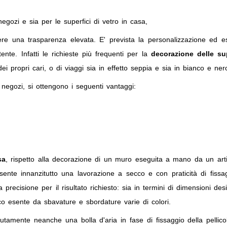
gozi e sia per le superfici di vetro in casa,
e una trasparenza elevata. E' prevista la personalizzazione ed e
ente. Infatti le richieste più frequenti per la
decorazione delle sup
ei propri cari, o di viaggi sia in effetto seppia e sia in bianco e ner
negozi, si ottengono i seguenti vantaggi:
sa
, rispetto alla decorazione di un muro eseguita a mano da un arti
ente innanzitutto una lavorazione a secco e con praticità di fissa
precisione per il risultato richiesto: sia in termini di dimensioni des
etico esente da sbavature e sbordature varie di colori.
lutamente neanche una bolla d'aria in fase di fissaggio della pellic