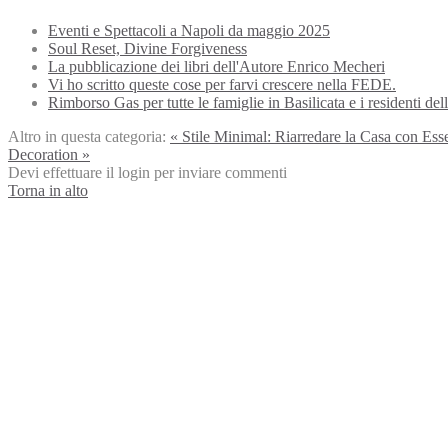
Eventi e Spettacoli a Napoli da maggio 2025
Soul Reset, Divine Forgiveness
La pubblicazione dei libri dell'Autore Enrico Mecheri
Vi ho scritto queste cose per farvi crescere nella FEDE.
Rimborso Gas per tutte le famiglie in Basilicata e i residenti de
Altro in questa categoria:
« Stile Minimal: Riarredare la Casa con Esse
Decoration »
Devi effettuare il login per inviare commenti
Torna in alto