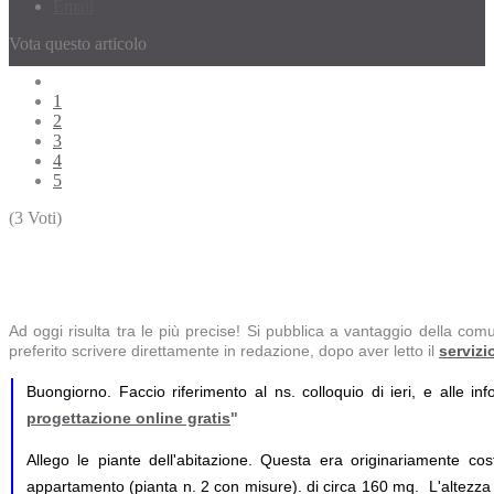
Email
Vota questo articolo
1
2
3
4
5
(3 Voti)
Ad oggi risulta tra le più precise! Si pubblica a vantaggio della comun
preferito scrivere direttamente in redazione, dopo aver letto il
servizi
Buongiorno. Faccio riferimento al ns. colloquio di ieri, e alle in
progettazione online gratis
"
Allego le piante dell'abitazione. Questa era originariamente cost
appartamento (pianta n. 2 con misure). di circa 160 mq. L'altezza 