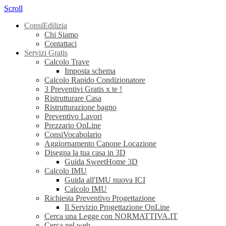
Scroll
ConsiEdilizia
Chi Siamo
Contattaci
Servizi Gratis
Calcolo Trave
Imposta schema
Calcolo Rapido Condizionatore
3 Preventivi Gratis x te !
Ristrutturare Casa
Ristrutturazione bagno
Preventivo Lavori
Prezzario OnLine
ConsiVocabolario
Aggiornamento Canone Locazione
Disegna la tua casa in 3D
Guida SweetHome 3D
Calcolo IMU
Guida all'IMU nuova ICI
Calcolo IMU
Richiesta Preventivo Progettazione
Il Servizio Progettazione OnLine
Cerca una Legge con NORMATTIVA.IT
Cerca nel web