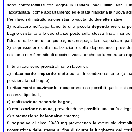
sono controsoffittati con doghe in lamiera; negli ultimi anni l'un
"accatastata" come appartamento ed è stata rilasciata la nuova agib
Per i lavori di ristrutturazione stiamo valutando due alternative:
1) realizzare nell'appartamento una piccola
dependance
che potr
bagno esistente e le due stanze poste sulla stessa linea; mentre il
l'idea è realizzare un ampio bagno con spogliatoio; soppalcare part
2) soprassedere dalla realizzazione della dependance preved
esistente non è munito di doccia o vasca anche se la metratura rep
In tutti i casi sono previsti almeno i lavori di:
a)
rifacimento impianto elettrico
e di condizionamento (attu
posizionata nel bagno);
b)
rifacimento paviment
o, recuperando se possibili quello esist
essenza tipo teak;
c)
realizzazione secondo bagno
;
d)
realizzazione cucina
, prevedendo se possibile una stufa a legna
e)
sistemazione balconcino
esterno;
f)
soppalco
di circa 20/30 mq prevedendo la eventuale demolizio
ricostruzione delle stesse al fine di ridurre la lunghezza del cor