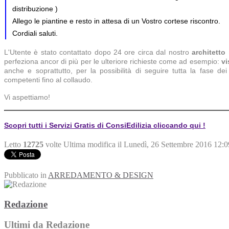
distribuzione )
Allego le piantine e resto in attesa di un Vostro cortese riscontro.
Cordiali saluti.
L'Utente è stato contattato dopo 24 ore circa dal nostro
architetto
perfeziona ancor di più per le ulteriore richieste come ad esempio:
vi
anche e soprattutto, per la possibilità di seguire tutta la fase de
competenti fino al collaudo.
Vi aspettiamo!
Scopri tutti i Servizi Gratis di ConsiEdilizia cliccando qui !
Letto
12725
volte
Ultima modifica il Lunedì, 26 Settembre 2016 12:0
Pubblicato in
ARREDAMENTO & DESIGN
Redazione
Ultimi da Redazione