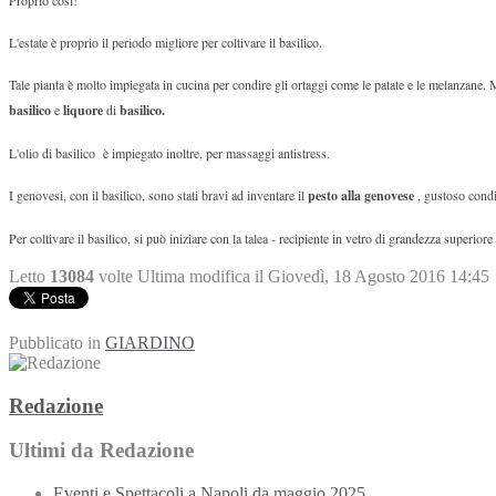
L'estate è proprio il periodo migliore per coltivare il basilico.
Tale pianta è molto impiegata in cucina per condire gli ortaggi come le patate e le melanzane. M
basilico
e
liquore
di
basilico.
L'olio di basilico è impiegato inoltre, per massaggi antistress.
I genovesi, con il basilico, sono stati bravi ad inventare il
pesto alla genovese
, gustoso condi
Per coltivare il basilico, si può iniziare con la talea - recipiente in vetro di grandezza superio
Letto
13084
volte
Ultima modifica il Giovedì, 18 Agosto 2016 14:45
Pubblicato in
GIARDINO
Redazione
Ultimi da Redazione
Eventi e Spettacoli a Napoli da maggio 2025