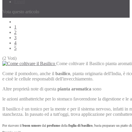
Email
Vota questo articolo
1
2
3
4
5
(2 Voti)
Come coltivare il Basilico
pianta aromatic
Come il pomodoro, anche il
basilico
, pianta originaria dell'India, è ri
e cioè le cellule responsabili dell'invecchiamento.
Altre proprietà note di questa
pianta aromatica
sono
le azioni antibatteriche per lo stomaco favorendone la digestione e le 
Il basilico è un tonico per la mente e per il sistema nervoso, infatti in
stanchezza. In passato ed a tutt'oggi, trova applicazione per combattere
Per ricevere il
buon umore
dal
profumo
della
foglia di basilico
, basta preparare un piatto 
Proprio così!