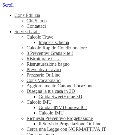
Scroll
ConsiEdilizia
Chi Siamo
Contattaci
Servizi Gratis
Calcolo Trave
Imposta schema
Calcolo Rapido Condizionatore
3 Preventivi Gratis x te !
Ristrutturare Casa
Ristrutturazione bagno
Preventivo Lavori
Prezzario OnLine
ConsiVocabolario
Aggiornamento Canone Locazione
Disegna la tua casa in 3D
Guida SweetHome 3D
Calcolo IMU
Guida all'IMU nuova ICI
Calcolo IMU
Richiesta Preventivo Progettazione
Il Servizio Progettazione OnLine
Cerca una Legge con NORMATTIVA.IT
Cerca nel web