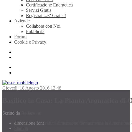
Certificazione Energetica
Servizi Gratis
Registrati...E' Gratis !
Aziende
Collabora con Noi
Pubblicità
Forum
Cookie e Privacy
Giovedì, 18 Agosto 2016 13:48
Basilico in Casa: La Pianta Aromatica di 
Scritto da
Redazione
dimensione font
riduci dimensione font
aumenta la dimensione 
Stampa