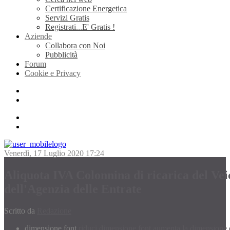
Certificazione Energetica
Servizi Gratis
Registrati...E' Gratis !
Aziende
Collabora con Noi
Pubblicità
Forum
Cookie e Privacy
Venerdì, 17 Luglio 2020 17:24
Aliquota IVA Colonnina di ricarica del Vei
dell'Agenzia delle Entrate
Scritto da
Redazione
dimensione font
riduci dimensione font
aumenta la dimensione 