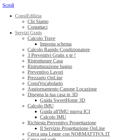
Scroll
ConsiEdilizia
Chi Siamo
Contattaci
Servizi Gratis
Calcolo Trave
Imposta schema
Calcolo Rapido Condizionatore
3 Preventivi Gratis x te !
Ristrutturare Casa
Ristrutturazione bagno
Preventivo Lavori
Prezzario OnLine
ConsiVocabolario
Aggiornamento Canone Locazione
Disegna la tua casa in 3D
Guida SweetHome 3D
Calcolo IMU
Guida all'IMU nuova ICI
Calcolo IMU
Richiesta Preventivo Progettazione
Il Servizio Progettazione OnLine
Cerca una Legge con NORMATTIVA.IT
Cerca nel web