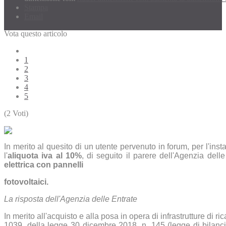
Stampa
Email
Vota questo articolo
1
2
3
4
5
(2 Voti)
In merito al quesito di un utente pervenuto in forum, per l'ins
l'
aliquota iva al 10%
, di seguito il parere dell'Agenzia dell
elettrica con pannelli
fotovoltaici.
La risposta dell'Agenzia delle Entrate
In merito all'acquisto e alla posa in opera di infrastrutture di ri
1039, della legge 30 dicembre 2018, n. 145 (legge di bilancio