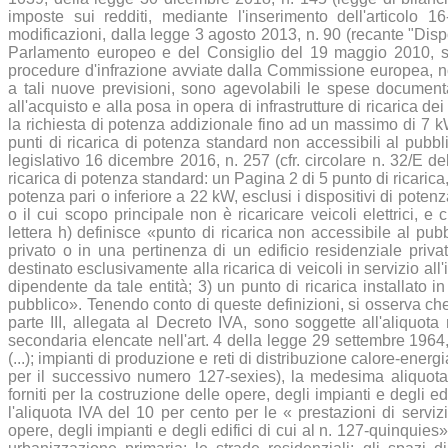
imposte sui redditi, mediante l'inserimento dell'articolo 
modificazioni, dalla legge 3 agosto 2013, n. 90 (recante "Disp
Parlamento europeo e del Consiglio del 19 maggio 2010, sull
procedure d'infrazione avviate dalla Commissione europea, non
a tali nuove previsioni, sono agevolabili le spese documen
all'acquisto e alla posa in opera di infrastrutture di ricarica dei 
la richiesta di potenza addizionale fino ad un massimo di 7 kW. 
punti di ricarica di potenza standard non accessibili al pubbli
legislativo 16 dicembre 2016, n. 257 (cfr. circolare n. 32/E d
ricarica di potenza standard: un Pagina 2 di 5 punto di ricarica, 
potenza pari o inferiore a 22 kW, esclusi i dispositivi di potenza
o il cui scopo principale non è ricaricare veicoli elettrici, e
lettera h) definisce «punto di ricarica non accessibile al pubbl
privato o in una pertinenza di un edificio residenziale privat
destinato esclusivamente alla ricarica di veicoli in servizio all'
dipendente da tale entità; 3) un punto di ricarica installato i
pubblico». Tenendo conto di queste definizioni, si osserva che 
parte III, allegata al Decreto IVA, sono soggette all'aliquot
secondaria elencate nell'art. 4 della legge 29 settembre 1964, 
(...); impianti di produzione e reti di distribuzione calore-energi
per il successivo numero 127-sexies), la medesima aliquota 
forniti per la costruzione delle opere, degli impianti e degli e
l'aliquota IVA del 10 per cento per le « prestazioni di servizi
opere, degli impianti e degli edifici di cui al n. 127-quinquies