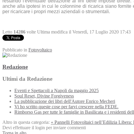
restando l'eventuale detrazione ai fini delle imposte dirette.
anche alla ipotesi in cui le colonnine di ricarica siano fornite
per ricaricare i propri mezzi aziendali o strumentali.
Letto
14286
volte
Ultima modifica il Venerdì, 17 Luglio 2020 17:43
Pubblicato in
Fotovoltaico
Redazione
Ultimi da Redazione
Eventi e Spettacoli a Napoli da maggio 2025
Soul Reset, Divine Forgiveness
La pubblicazione dei libri dell'Autore Enrico Mecheri
Vi ho scritto queste cose per farvi crescere nella FEDE.
Rimborso Gas per tutte le famiglie in Basilicata e i residenti de
Altro in questa categoria:
« Pannelli Fotovoltaici nell’Edilizia Libera
Devi effettuare il login per inviare commenti
Torna in alto