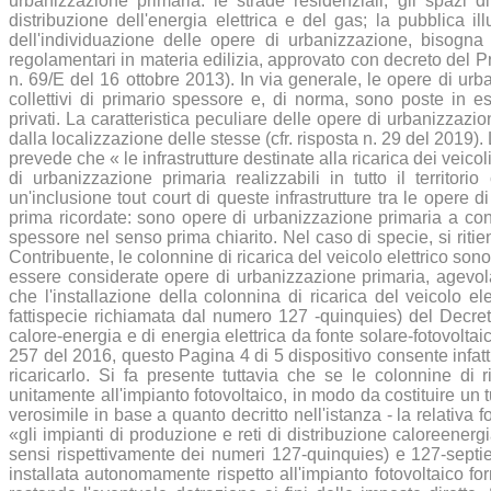
urbanizzazione primaria: le strade residenziali; gli spazi di
distribuzione dell'energia elettrica e del gas; la pubblica il
dell'individuazione delle opere di urbanizzazione, bisogna f
regolamentari in materia edilizia, approvato con decreto del P
n. 69/E del 16 ottobre 2013). In via generale, le opere di ur
collettivi di primario spessore e, di norma, sono poste in es
privati. La caratteristica peculiare delle opere di urbanizzazi
dalla localizzazione delle stesse (cfr. risposta n. 29 del 2019)
prevede che « le infrastrutture destinate alla ricarica dei veico
di urbanizzazione primaria realizzabili in tutto il territo
un'inclusione tout court di queste infrastrutture tra le opere 
prima ricordate: sono opere di urbanizzazione primaria a cond
spessore nel senso prima chiarito. Nel caso di specie, si ri
Contribuente, le colonnine di ricarica del veicolo elettrico s
essere considerate opere di urbanizzazione primaria, agevolabi
che l'installazione della colonnina di ricarica del veicolo el
fattispecie richiamata dal numero 127 -quinquies) del Decreto 
calore-energia e di energia elettrica da fonte solare-fotovoltaica
257 del 2016, questo Pagina 4 di 5 dispositivo consente infatti il
ricaricarlo. Si fa presente tuttavia che se le colonnine di 
unitamente all'impianto fotovoltaico, in modo da costituire un t
verosimile in base a quanto decritto nell'istanza - la relativa f
«gli impianti di produzione e reti di distribuzione caloreenergi
sensi rispettivamente dei numeri 127-quinquies) e 127-septies
installata autonomamente rispetto all'impianto fotovoltaico forn